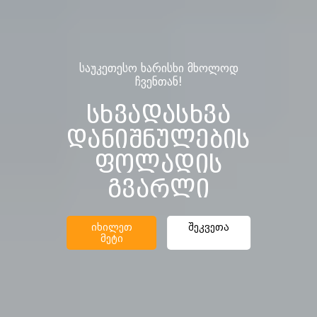
საუკეთესო ხარისხი მხოლოდ
ჩვენთან!
სხვადასხვა
დანიშნულების
ფოლადის
გვარლი
იხილეთ
შეკვეთა
მეტი