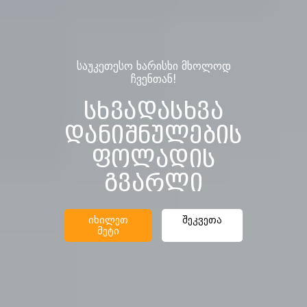
საუკეთესო ხარისხი მხოლოდ
ჩვენთან!
სხვადასხვა
დანიშნულების
ფოლადის
გვარლი
იხილეთ
შეკვეთა
მეტი