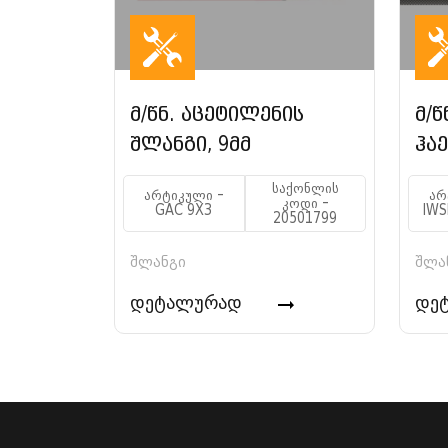
მ/წნ. აცეტილენის
მ/წ
შლანგი, 9მმ
ჰაე
საქონლის
არტიკული -
არ
კოდი -
GAC 9X3
IWS
20501799
შლანგი
შლა
დეტალურად
დე