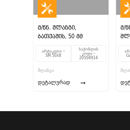
მ/წნ. შლანგი,
მ/წ
ბათქაშის, 50 მმ
შლა
საქონლის
არტიკული -
არ
კოდი -
SM 50x8
G
20504914
შლანგი
შლა
დეტალურად
დე