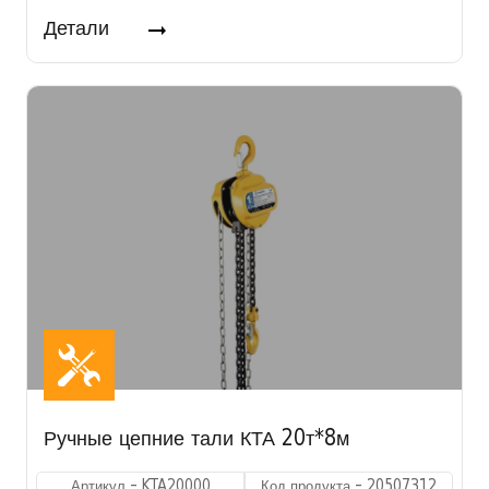
Детали
Ручные цепние тали КТА 20т*8м
Артикул - KTA20000
Код продукта - 20507312