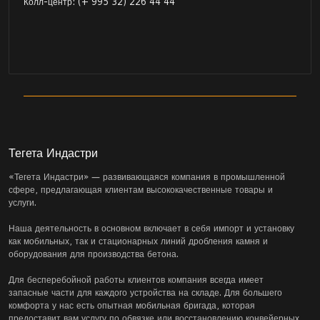
Колл-центр: (+ 995 32) 226 44 44
Тегета Индастри
«Тегета Индастри» — развивающаяся компания в промышленной
сфере, предлагающая клиентам высококачественные товары и
услуги.
Наша деятельность в основном включает в себя импорт и установку
как мобильных, так и стационарных линий дробления камня и
оборудования для производства бетона.
Для бесперебойной работы клиентов компания всегда имеет
запасные части для каждого устройства на складе. Для большего
комфорта у нас есть опытная мобильная бригада, которая
предоставит вам услугу по обвязке или восстановлению конвейерных